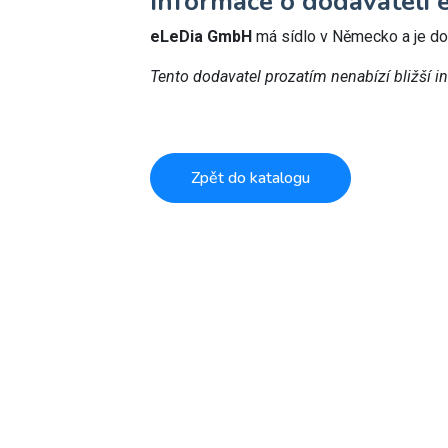
Informace o dodavateli
eLeDia GmbH
má sídlo v Německo a je 
Tento dodavatel prozatím nenabízí bližší i
Zpět do katalogu