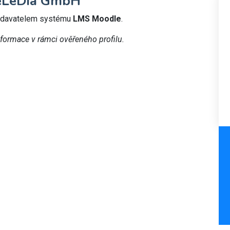
 eLeDia GmbH
dodavatelem systému
LMS Moodle
.
nformace v rámci ověřeného profilu.