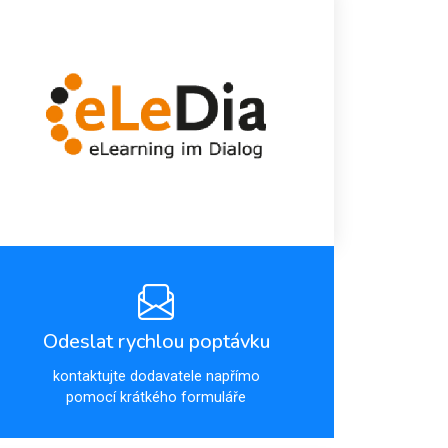
Odeslat rychlou poptávku
kontaktujte dodavatele napřímo
pomocí krátkého formuláře