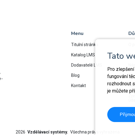
Menu
Dů
Titulní stránka
O p
Tato w
Katalog LMS
Rej
Dodavatelé LMS
Nás
Pro zlepšení
,
Blog
Map
fungování tě
e-
rozhodnout sa
Kontakt
Nas
je můžete př
Zpr
úda
Přijmo
2026
Vzdělávací systémy.
Všechna práva vyhrazena