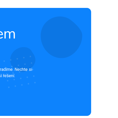
rem
radíme. Nechte si
í řešení.