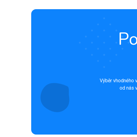
Po
Výběr vhodného v
od nás v