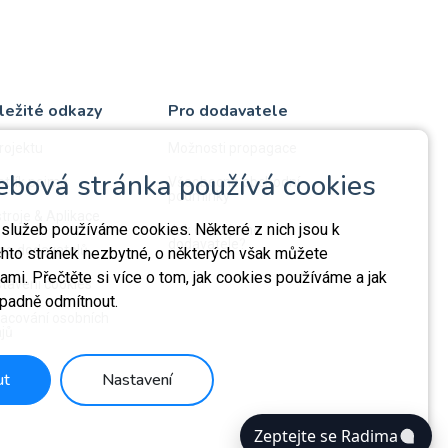
ležité odkazy
Pro dodavatele
rojektu
Možnosti propagace
ebová stránka používá cookies
střík pojmů
Všeobecné obchodní
podmínky
troje & Aplikace
 služeb používáme cookies. Některé z nich jsou k
Jak ověřujeme
dodavatele?
a dodavatelů
chto stránek nezbytné, o některých však můžete
mi. Přečtěte si více o tom, jak cookies používáme a jak
tavení cookies
ípadně odmítnout.
acování osobních
jů
ut
Nastavení
Zeptejte se Radima