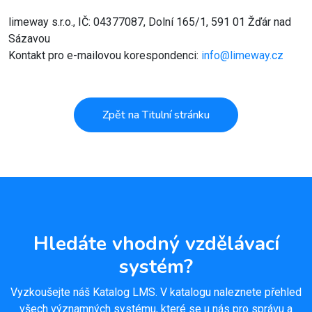
limeway s.r.o., IČ: 04377087, Dolní 165/1, 591 01 Žďár nad
Sázavou
Kontakt pro e-mailovou korespondenci:
info@limeway.cz
Zpět na Titulní stránku
Hledáte vhodný vzdělávací
systém?
Vyzkoušejte náš Katalog LMS. V katalogu naleznete přehled
všech významných systému, které se u nás pro správu a