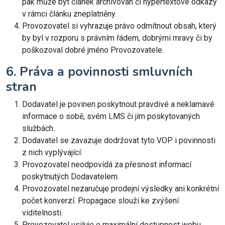
pak může být článek archivován či hypertextové odkazy
v rámci článku zneplatněny.
Provozovatel si vyhrazuje právo odmítnout obsah, který
by byl v rozporu s právním řádem, dobrými mravy či by
poškozoval dobré jméno Provozovatele.
6. Práva a povinnosti smluvních
stran
Dodavatel je povinen poskytnout pravdivé a neklamavé
informace o sobě, svém LMS či jím poskytovaných
službách..
Dodavatel se zavazuje dodržovat tyto VOP i povinnosti
z nich vyplývající.
Provozovatel neodpovídá za přesnost informací
poskytnutých Dodavatelem.
Provozovatel nezaručuje prodejní výsledky ani konkrétní
počet konverzí. Propagace slouží ke zvýšení
viditelnosti.
Provozovatel usiluje o maximální dostupnost webu,