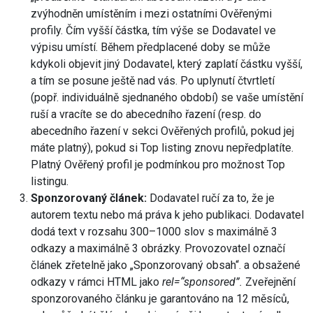
zvýhodněn umístěním i mezi ostatními Ověřenými
profily. Čím vyšší částka, tím výše se Dodavatel ve
výpisu umístí. Během předplacené doby se může
kdykoli objevit jiný Dodavatel, který zaplatí částku vyšší,
a tím se posune ještě nad vás. Po uplynutí čtvrtletí
(popř. individuálně sjednaného období) se vaše umístění
ruší a vracíte se do abecedního řazení (resp. do
abecedního řazení v sekci Ověřených profilů, pokud jej
máte platný), pokud si Top listing znovu nepředplatíte.
Platný Ověřený profil je podmínkou pro možnost Top
listingu.
Sponzorovaný článek:
Dodavatel ručí za to, že je
autorem textu nebo má práva k jeho publikaci. Dodavatel
dodá text v rozsahu 300–1000 slov s maximálně 3
odkazy a maximálně 3 obrázky. Provozovatel označí
článek zřetelně jako „Sponzorovaný obsah“. a obsažené
odkazy v rámci HTML jako
rel=“sponsored”.
Zveřejnění
sponzorovaného článku je garantováno na 12 měsíců,