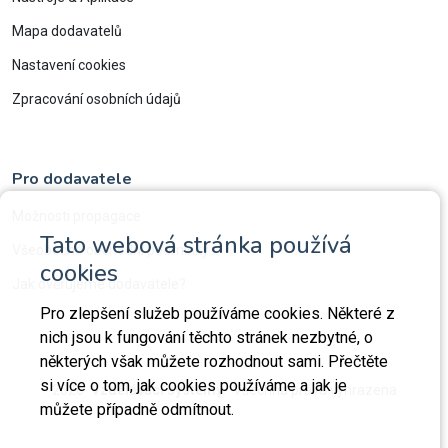
Mapa dodavatelů
Nastavení cookies
Zpracování osobních údajů
Pro dodavatele
Možnosti propagace
Tato webová stránka používá
Všeobecné obchodní podmínky
cookies
Jak ověřujeme dodavatele?
Pro zlepšení služeb používáme cookies. Některé z
nich jsou k fungování těchto stránek nezbytné, o
některých však můžete rozhodnout sami. Přečtěte
si více o tom, jak cookies používáme a jak je
2026
Vzdělávací systémy.
Všechna práva vyhrazena
můžete případně odmítnout.