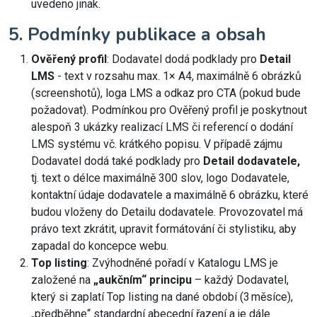
uvedeno jinak.
5. Podmínky publikace a obsah
Ověřený profil
: Dodavatel dodá podklady pro
Detail
LMS
- text v rozsahu max. 1× A4, maximálně 6 obrázků
(screenshotů), loga LMS a odkaz pro CTA (pokud bude
požadovat). Podmínkou pro Ověřený profil je poskytnout
alespoň 3 ukázky realizací LMS či referencí o dodání
LMS systému vč. krátkého popisu. V případě zájmu
Dodavatel dodá také podklady pro
Detail dodavatele,
tj. text o délce maximálně 300 slov, logo Dodavatele,
kontaktní údaje dodavatele a maximálně 6 obrázku, které
budou vloženy do Detailu dodavatele. Provozovatel má
právo text zkrátit, upravit formátování či stylistiku, aby
zapadal do koncepce webu.
Top listing
: Zvýhodněné pořadí v Katalogu LMS je
založené na
„aukčním“ principu
– každý Dodavatel,
který si zaplatí Top listing na dané období (3 měsíce),
„předběhne“ standardní abecední řazení a je dále