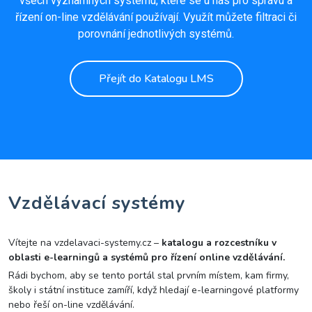
všech významných systému, které se u nás pro správu a
řízení on-line vzdělávání používají. Využít můžete filtraci či
porovnání jednotlivých systémů.
Přejít do Katalogu LMS
Vzdělávací systémy
Vítejte na vzdelavaci-systemy.cz –
katalogu a rozcestníku v
oblasti e-learningů a systémů pro řízení online vzdělávání.
Rádi bychom, aby se tento portál stal prvním místem, kam firmy,
školy i státní instituce zamíří, když hledají e-learningové platformy
nebo řeší on-line vzdělávání.