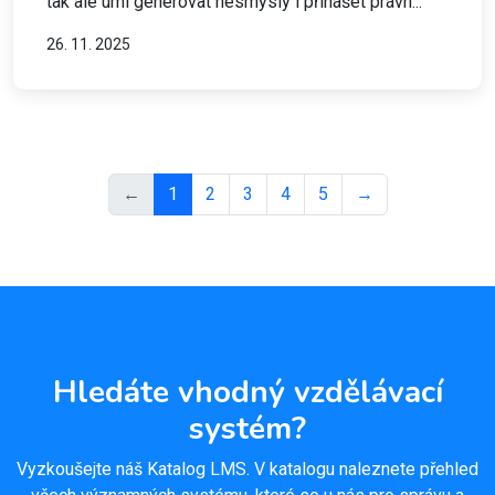
tak ale umí generovat nesmysly i přinášet právn...
26. 11. 2025
←
1
2
3
4
5
→
Hledáte vhodný vzdělávací
systém?
Vyzkoušejte náš Katalog LMS. V katalogu naleznete přehled