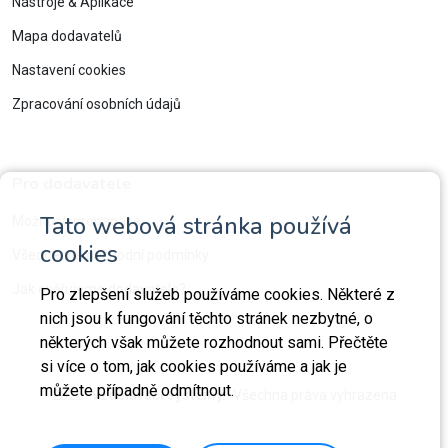
Nástroje & Aplikace
Mapa dodavatelů
Nastavení cookies
Zpracování osobních údajů
Pro dodavatele
Tato webová stránka používá
Možnosti propagace
cookies
Všeobecné obchodní podmínky
Jak ověřujeme dodavatele?
Pro zlepšení služeb používáme cookies. Některé z
nich jsou k fungování těchto stránek nezbytné, o
některých však můžete rozhodnout sami. Přečtěte
si více o tom, jak cookies používáme a jak je
můžete případně odmítnout.
2026
Vzdělávací systémy.
Všechna práva vyhrazena