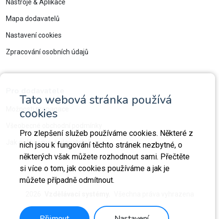
Nástroje & Aplikace
Mapa dodavatelů
Nastavení cookies
Zpracování osobních údajů
Pro dodavatele
Tato webová stránka používá
Možnosti propagace
cookies
Všeobecné obchodní podmínky
Pro zlepšení služeb používáme cookies. Některé z
Jak ověřujeme dodavatele?
nich jsou k fungování těchto stránek nezbytné, o
některých však můžete rozhodnout sami. Přečtěte
si více o tom, jak cookies používáme a jak je
můžete případně odmítnout.
2026
Vzdělávací systémy.
Všechna práva vyhrazena
Přijmout
Nastavení