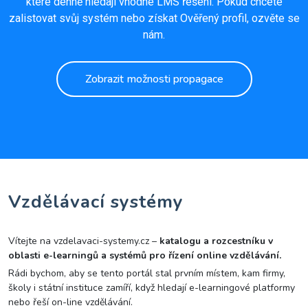
které denně hledají vhodné LMS řešení. Pokud chcete
zalistovat svůj systém nebo získat Ověřený profil, ozvěte se
nám.
Zobrazit možnosti propagace
Vzdělávací systémy
Vítejte na vzdelavaci-systemy.cz –
katalogu a rozcestníku v
oblasti e-learningů a systémů pro řízení online vzdělávání.
Rádi bychom, aby se tento portál stal prvním místem, kam firmy,
školy i státní instituce zamíří, když hledají e-learningové platformy
nebo řeší on-line vzdělávání.