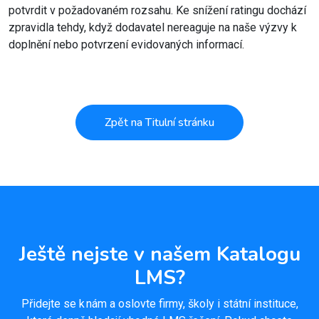
potvrdit v požadovaném rozsahu. Ke snížení ratingu dochází
zpravidla tehdy, když dodavatel nereaguje na naše výzvy k
doplnění nebo potvrzení evidovaných informací.
Zpět na Titulní stránku
Ještě nejste v našem Katalogu
LMS?
Přidejte se k nám a oslovte firmy, školy i státní instituce,