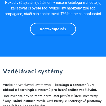
Pokud váš systém ještě není v našem katalogu a chcete jej
zalistovat či byste rádi využili jiný nabízený způsob
propagace, stačí nás kontaktovat. Těšíme se na spolupráci.
Kontaktujte nás
Vzdělávací systémy
Vítejte na vzdelavaci-systemy.cz –
katalogu a rozcestníku v
oblasti e-learningů a systémů pro řízení online vzdělávání.
Rádi bychom, aby se tento portál stal prvním místem, kam firmy,
školy i státní instituce zamíří, když hledají e-learningové platformy
nebo řeší on-line vzdělávání.