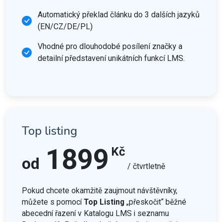
Automatický překlad článku do 3 dalších jazyků
(EN/CZ/DE/PL)
Vhodné pro dlouhodobé posílení značky a
detailní představení unikátních funkcí LMS.
Top listing
1899
Kč
od
/ čtvrtletně
Pokud chcete okamžitě zaujmout návštěvníky,
můžete s pomocí
Top Listing
„přeskočit“ běžné
abecední řazení v Katalogu LMS i seznamu