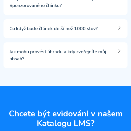
Sponzorovaného článku?
Co když bude článek delší než 1000 slov?
Jak mohu provést úhradu a kdy zveřejníte můj
obsah?
Chcete být evidováni v našem
Katalogu LMS?