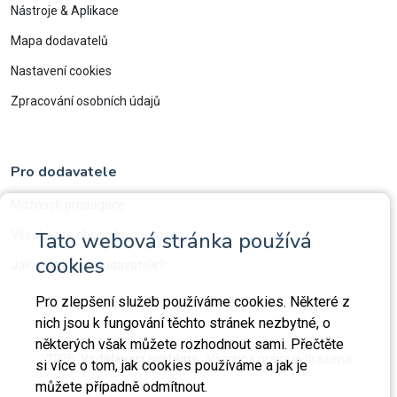
Nástroje & Aplikace
Mapa dodavatelů
Nastavení cookies
Zpracování osobních údajů
Pro dodavatele
Možnosti propagace
Tato webová stránka používá
Všeobecné obchodní podmínky
cookies
Jak ověřujeme dodavatele?
Pro zlepšení služeb používáme cookies. Některé z
nich jsou k fungování těchto stránek nezbytné, o
některých však můžete rozhodnout sami. Přečtěte
2026
Vzdělávací systémy.
Všechna práva vyhrazena
si více o tom, jak cookies používáme a jak je
můžete případně odmítnout.