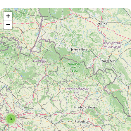
+
−
3