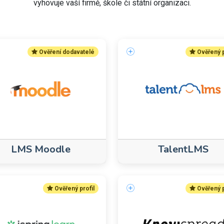
vyhovuje vaší firmě, škole či státní organizaci.
Ověření dodavatelé
Ověřený p
LMS Moodle
TalentLMS
Ověřený profil
Ověřený p