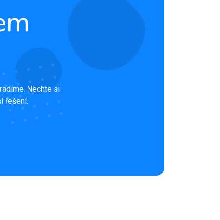
rem
radíme. Nechte si
í řešení.