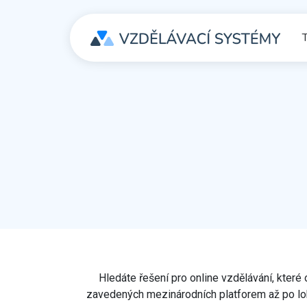
T
Hledáte řešení pro online vzdělávání, kte
zavedených mezinárodních platforem až po loká