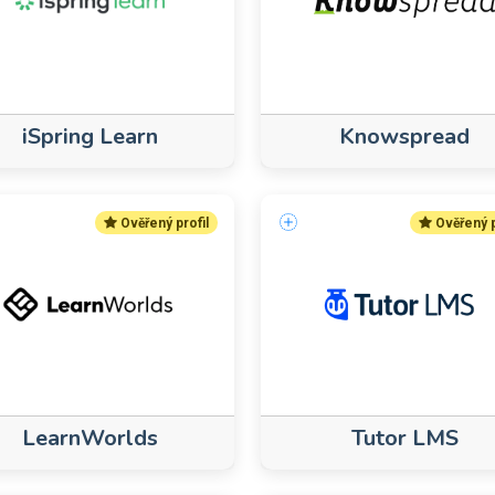
iSpring Learn
Knowspread
Ověřený profil
Ověřený p
LearnWorlds
Tutor LMS