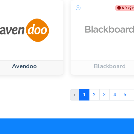
Nízký r
Avendoo
Blackboard
‹
1
2
3
4
5