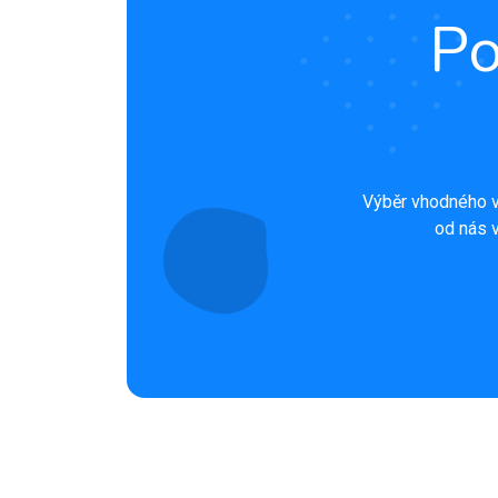
Po
Výběr vhodného v
od nás v