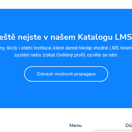
Ještě nejste v našem Katalogu LMS
my, školy i státní instituce, které denně hledají vhodné LMS řeše
systém nebo získat Ověřený profil, ozvěte se nám.
Zobrazit možnosti propagace
Menu
Dů