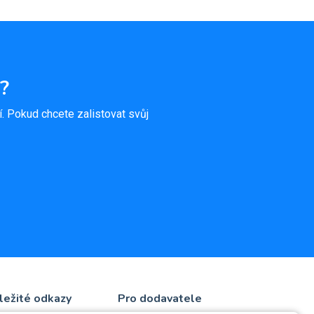
?
ní. Pokud chcete zalistovat svůj
ležité odkazy
Pro dodavatele