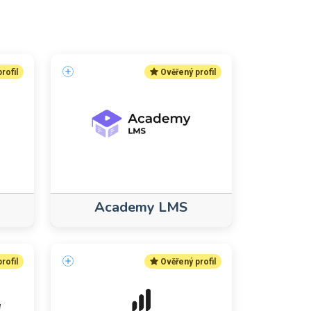
rofil
Ověřený profil
Academy LMS
rofil
Ověřený profil