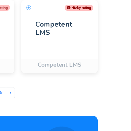
ating
Nízký rating
Competent
LMS
Competent LMS
6
›