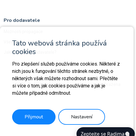
Pro dodavatele
Možnosti propagace
Tato webová stránka používá
Všeobecné obchodní podmínky
cookies
Jak ověřujeme dodavatele?
Pro zlepšení služeb používáme cookies. Některé z
nich jsou k fungování těchto stránek nezbytné, o
některých však můžete rozhodnout sami. Přečtěte
2026
Vzdělávací systémy.
Všechna práva vyhrazena
si více o tom, jak cookies používáme a jak je
můžete případně odmítnout.
Přijmout
Nastavení
Zeptejte se Radima