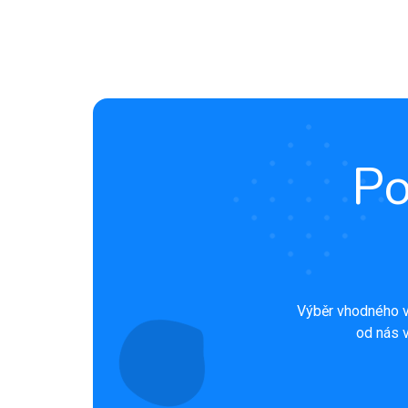
Po
Výběr vhodného v
od nás v