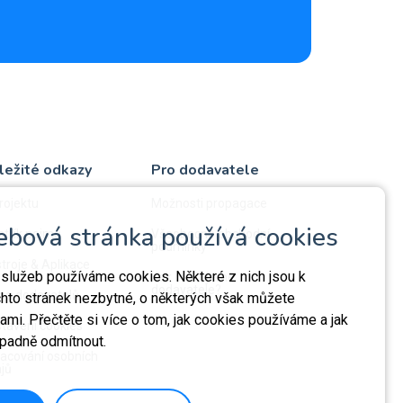
ležité odkazy
Pro dodavatele
rojektu
Možnosti propagace
ebová stránka používá cookies
střík pojmů
Všeobecné obchodní
podmínky
troje & Aplikace
 služeb používáme cookies. Některé z nich jsou k
Jak ověřujeme
dodavatele?
a dodavatelů
chto stránek nezbytné, o některých však můžete
mi. Přečtěte si více o tom, jak cookies používáme a jak
tavení cookies
ípadně odmítnout.
acování osobních
jů