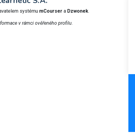
earnetic S.A.
davatelem systému
mCourser
a
Dzwonek
.
nformace v rámci ověřeného profilu.