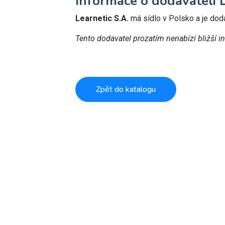
Informace o dodavateli L
Learnetic S.A.
má sídlo v Polsko a je do
Tento dodavatel prozatím nenabízí bližší i
Zpět do katalogu