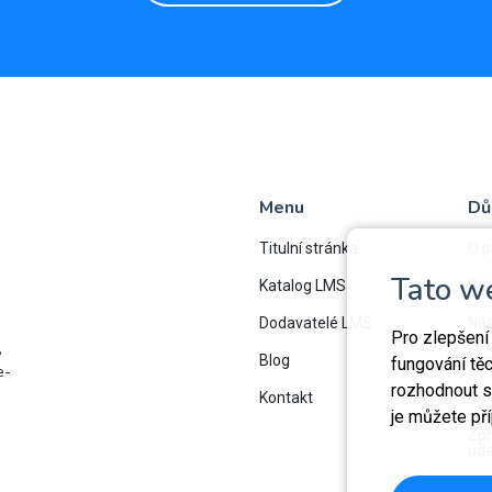
Menu
Dů
Titulní stránka
O p
Tato w
Katalog LMS
Rej
Dodavatelé LMS
Nás
Pro zlepšení
,
Blog
Map
fungování tě
e-
rozhodnout sa
Kontakt
Nas
je můžete př
Zpr
úda