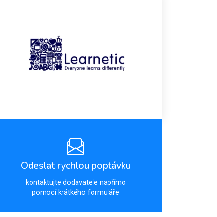
Odeslat rychlou poptávku
kontaktujte dodavatele napřímo
pomocí krátkého formuláře