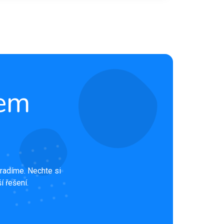
rem
radíme. Nechte si
í řešení.