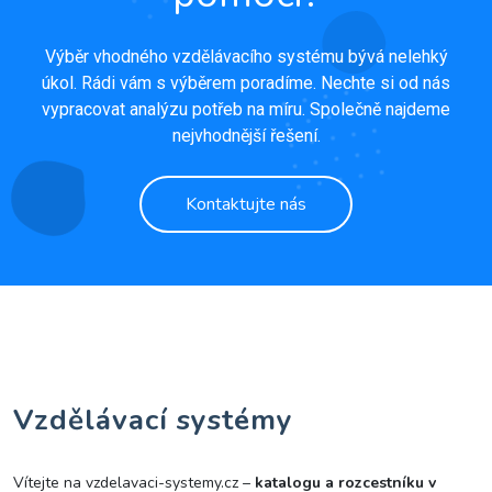
Výběr vhodného vzdělávacího systému bývá nelehký
úkol. Rádi vám s výběrem poradíme. Nechte si od nás
vypracovat analýzu potřeb na míru. Společně najdeme
nejvhodnější řešení.
Kontaktujte nás
Vzdělávací systémy
Vítejte na vzdelavaci-systemy.cz –
katalogu a rozcestníku v