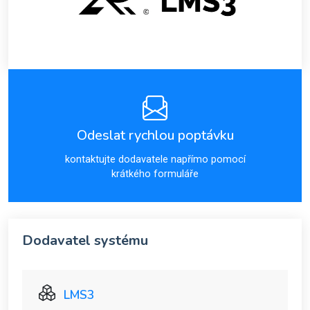
Odeslat rychlou poptávku
kontaktujte dodavatele napřímo pomocí
krátkého formuláře
Dodavatel systému
LMS3