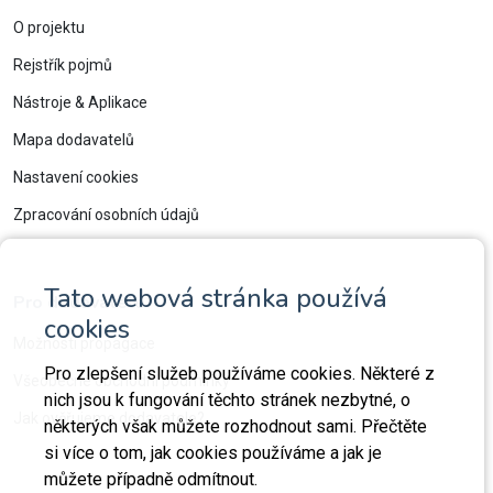
O projektu
Rejstřík pojmů
Nástroje & Aplikace
Mapa dodavatelů
Nastavení cookies
Zpracování osobních údajů
Tato webová stránka používá
Pro dodavatele
cookies
Možnosti propagace
Pro zlepšení služeb používáme cookies. Některé z
Všeobecné obchodní podmínky
nich jsou k fungování těchto stránek nezbytné, o
Jak ověřujeme dodavatele?
některých však můžete rozhodnout sami. Přečtěte
si více o tom, jak cookies používáme a jak je
můžete případně odmítnout.