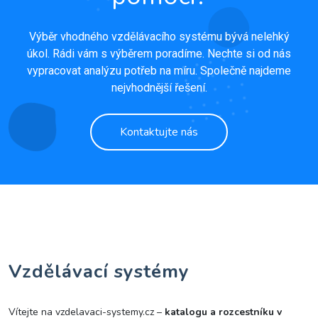
Výběr vhodného vzdělávacího systému bývá nelehký
úkol. Rádi vám s výběrem poradíme. Nechte si od nás
vypracovat analýzu potřeb na míru. Společně najdeme
nejvhodnější řešení.
Kontaktujte nás
Vzdělávací systémy
Vítejte na vzdelavaci-systemy.cz –
katalogu a rozcestníku v