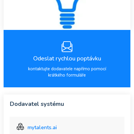
Odeslat rychlou poptávku
kontaktujte dodavatele napřímo pomocí
krátkého formuláře
Dodavatel systému
mytalents.ai