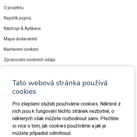
O projektu
Rejstřík pojmů
Nástroje & Aplikace
Mapa dodavatelů
Nastavení cookies
Zpracování osobních údajů
Tato webová stránka používá
Pro dodavatele
cookies
Možnosti propagace
Pro zlepšení služeb používáme cookies. Některé z
Všeobecné obchodní podmínky
nich jsou k fungování těchto stránek nezbytné, o
Jak ověřujeme dodavatele?
některých však můžete rozhodnout sami. Přečtěte
si více o tom, jak cookies používáme a jak je
můžete případně odmítnout.