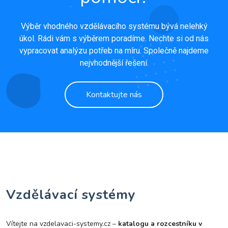
Výběr vhodného vzdělávacího systému bývá nelehký
úkol. Rádi vám s výběrem poradíme. Nechte si od nás
vypracovat analýzu potřeb na míru. Společně najdeme
nejvhodnější řešení.
Kontaktujte nás
Vzdělávací systémy
Vítejte na vzdelavaci-systemy.cz –
katalogu a rozcestníku v