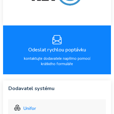
Odeslat rychlou poptávku
kontaktujte dodavatele napřímo pomocí
krátkého formuláře
Dodavatel systému
Unifor