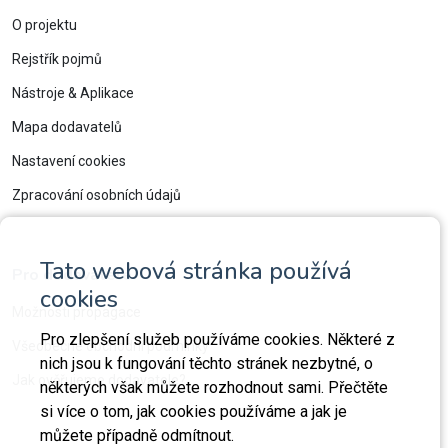
O projektu
Rejstřík pojmů
Nástroje & Aplikace
Mapa dodavatelů
Nastavení cookies
Zpracování osobních údajů
Tato webová stránka používá
Pro dodavatele
cookies
Možnosti propagace
Pro zlepšení služeb používáme cookies. Některé z
Všeobecné obchodní podmínky
nich jsou k fungování těchto stránek nezbytné, o
Jak ověřujeme dodavatele?
některých však můžete rozhodnout sami. Přečtěte
si více o tom, jak cookies používáme a jak je
můžete případně odmítnout.