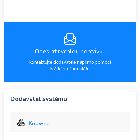
Odeslat rychlou poptávku
kontaktujte dodavatele napřímo pomocí
krátkého formuláře
Dodavatel systému
Knowee