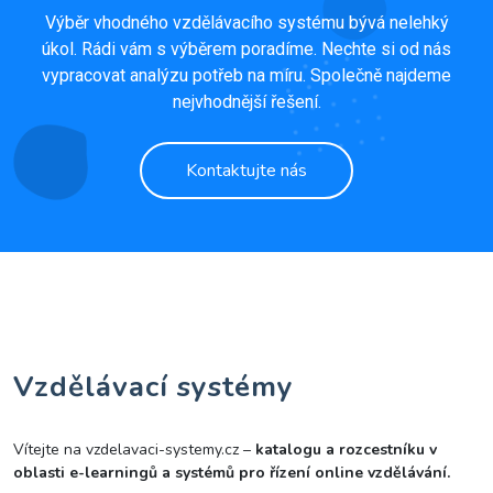
Výběr vhodného vzdělávacího systému bývá nelehký
úkol. Rádi vám s výběrem poradíme. Nechte si od nás
vypracovat analýzu potřeb na míru. Společně najdeme
nejvhodnější řešení.
Kontaktujte nás
Vzdělávací systémy
Vítejte na vzdelavaci-systemy.cz –
katalogu a rozcestníku v
oblasti e-learningů a systémů pro řízení online vzdělávání.