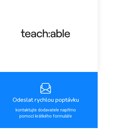
Odeslat rychlou poptávku
kontaktujte dodavatele napřímo
pomocí krátkého formuláře