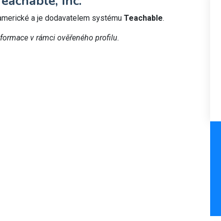
eachable, Inc.
 americké a je dodavatelem systému
Teachable
.
nformace v rámci ověřeného profilu.