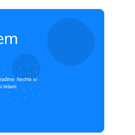
rem
radíme. Nechte si
í řešení.