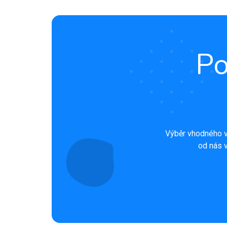
Po
Výběr vhodného v
od nás v