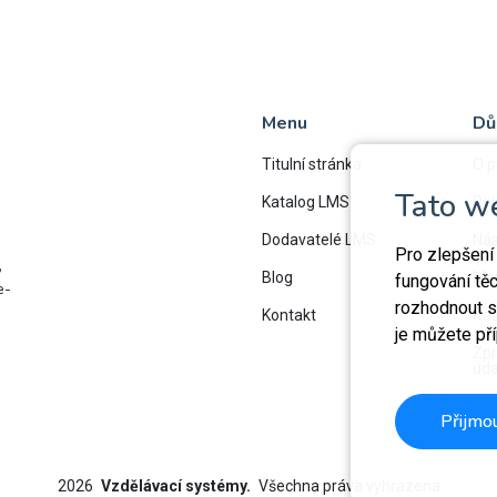
Menu
Dů
Titulní stránka
O p
Tato w
Katalog LMS
Rej
Dodavatelé LMS
Nás
Pro zlepšení
,
Blog
Map
fungování tě
e-
rozhodnout sa
Kontakt
Nas
je můžete př
Zpr
úda
Přijmo
2026
Vzdělávací systémy.
Všechna práva vyhrazena