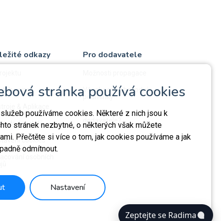
ležité odkazy
Pro dodavatele
rojektu
Možnosti propagace
ebová stránka používá cookies
střík pojmů
Všeobecné obchodní
podmínky
troje & Aplikace
 služeb používáme cookies. Některé z nich jsou k
Jak ověřujeme
dodavatele?
a dodavatelů
chto stránek nezbytné, o některých však můžete
mi. Přečtěte si více o tom, jak cookies používáme a jak
tavení cookies
ípadně odmítnout.
acování osobních
jů
ut
Nastavení
Zeptejte se Radima