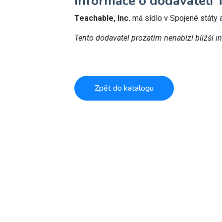
Informace o dodavateli T
Teachable, Inc.
má sídlo v Spojené státy
Tento dodavatel prozatím nenabízí bližší i
Zpět do katalogu