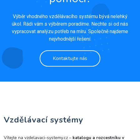
Výběr vhodného vzdělávacího systému bývá nelehký
úkol. Rádi vám s výběrem poradíme. Nechte si od nás
vypracovat analýzu potřeb na míru. Společně najdeme
nejvhodnější řešení.
Kontaktujte nás
Vzdělávací systémy
Vítejte na vzdelavaci-systemy.cz –
katalogu a rozcestníku v