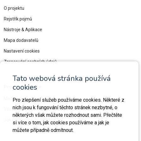
O projektu
Rejstřík pojmů
Nástroje & Aplikace
Mapa dodavatelů
Nastavení cookies
Zpracování osobních údajů
Tato webová stránka používá
cookies
Pro dodavatele
Možnosti propagace
Pro zlepšení služeb používáme cookies. Některé z
nich jsou k fungování těchto stránek nezbytné, o
Všeobecné obchodní podmínky
některých však můžete rozhodnout sami. Přečtěte
Jak ověřujeme dodavatele?
si více o tom, jak cookies používáme a jak je
můžete případně odmítnout.