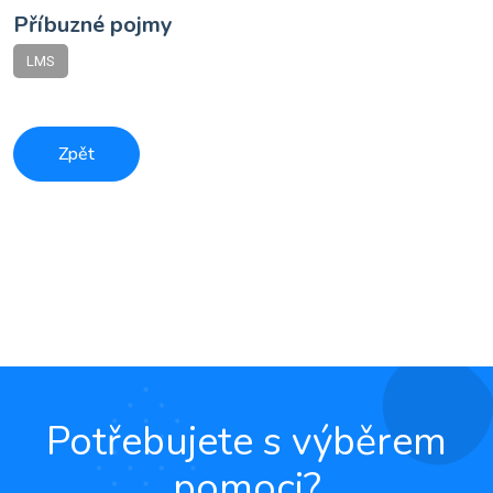
Příbuzné pojmy
LMS
Zpět
Potřebujete s výběrem
pomoci?