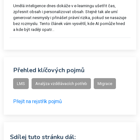
Umělá inteligence dnes dokáže v e-learningu ušetřit čas,
zpřesnit obsah i personalizovat obsah. Stejně tak ale umí
generovat nesmysly i přinášet právní rizika, pokud se nasazuje
bez rozmyslu. Tento článek vám vysvětlí, kde AI pomůže hned
a kde být raději opatr...
Přehled klíčových pojmů
LMS
Analýza vzdělávacích potřeb
Migrace
Přejít na rejstřík pojmů
Sdílej tuto stránku dál: