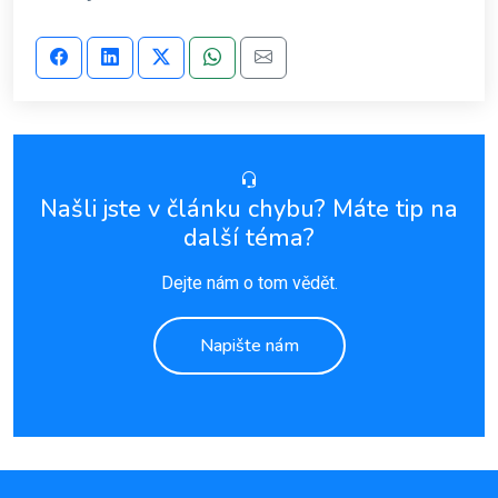
Našli jste v článku chybu? Máte tip na
další téma?
Dejte nám o tom vědět.
Napište nám