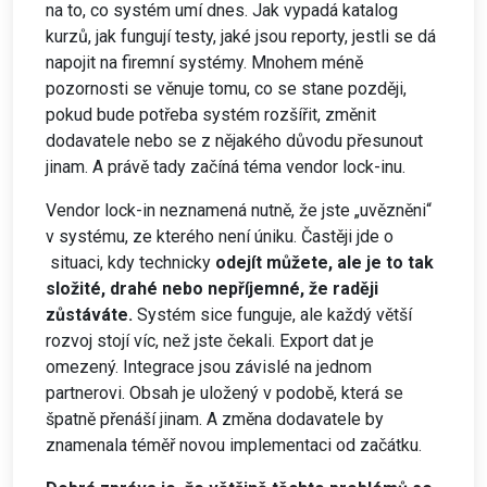
na to, co systém umí dnes. Jak vypadá katalog
kurzů, jak fungují testy, jaké jsou reporty, jestli se dá
napojit na firemní systémy. Mnohem méně
pozornosti se věnuje tomu, co se stane později,
pokud bude potřeba systém rozšířit, změnit
dodavatele nebo se z nějakého důvodu přesunout
jinam. A právě tady začíná téma vendor lock-inu.
Vendor lock-in neznamená nutně, že jste „uvězněni“
v systému, ze kterého není úniku. Častěji jde o
situaci, kdy technicky
odejít můžete, ale je to tak
složité, drahé nebo nepříjemné, že raději
zůstáváte.
Systém sice funguje, ale každý větší
rozvoj stojí víc, než jste čekali. Export dat je
omezený. Integrace jsou závislé na jednom
partnerovi. Obsah je uložený v podobě, která se
špatně přenáší jinam. A změna dodavatele by
znamenala téměř novou implementaci od začátku.