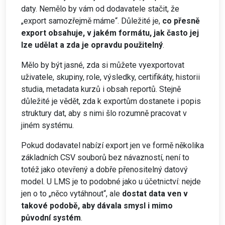
daty. Nemělo by vám od dodavatele stačit, že
„export samozřejmě máme“. Důležité je,
co přesně
export obsahuje, v jakém formátu, jak často jej
lze udělat a zda je opravdu použitelný
.
Mělo by být jasné, zda si můžete vyexportovat
uživatele, skupiny, role, výsledky, certifikáty, historii
studia, metadata kurzů i obsah reportů. Stejně
důležité je vědět, zda k exportům dostanete i popis
struktury dat, aby s nimi šlo rozumně pracovat v
jiném systému.
Pokud dodavatel nabízí export jen ve formě několika
základních CSV souborů bez návazností, není to
totéž jako otevřený a dobře přenositelný datový
model. U LMS je to podobné jako u účetnictví: nejde
jen o to „něco vytáhnout“, ale
dostat data ven v
takové podobě, aby dávala smysl i mimo
původní systém
.