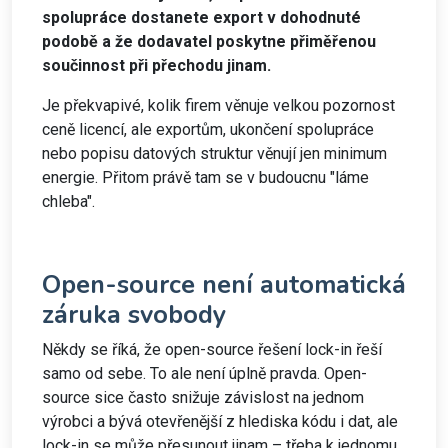
spolupráce dostanete export v dohodnuté
podobě a že dodavatel poskytne přiměřenou
součinnost při přechodu jinam.
Je překvapivé, kolik firem věnuje velkou pozornost
ceně licencí, ale exportům, ukončení spolupráce
nebo popisu datových struktur věnují jen minimum
energie. Přitom právě tam se v budoucnu "láme
chleba".
Open-source není automatická
záruka svobody
Někdy se říká, že open-source řešení lock-in řeší
samo od sebe. To ale není úplně pravda. Open-
source sice často snižuje závislost na jednom
výrobci a bývá otevřenější z hlediska kódu i dat, ale
lock-in se může přesunout jinam – třeba k jednomu