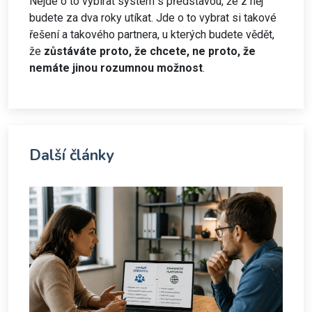
Nejde o to vybírat systém s představou, že z něj
budete za dva roky utíkat. Jde o to vybrat si takové
řešení a takového partnera, u kterých budete vědět,
že
zůstáváte proto, že chcete, ne proto, že
nemáte jinou rozumnou možnost
.
Další články