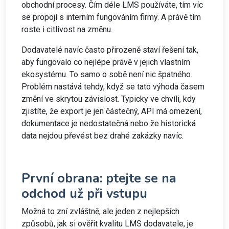
obchodní procesy. Čím déle LMS používáte, tím víc
se propojí s interním fungováním firmy. A právě tím
roste i citlivost na změnu.
Dodavatelé navíc často přirozeně staví řešení tak,
aby fungovalo co nejlépe právě v jejich vlastním
ekosystému. To samo o sobě není nic špatného.
Problém nastává tehdy, když se tato výhoda časem
změní ve skrytou závislost. Typicky ve chvíli, kdy
zjistíte, že export je jen částečný, API má omezení,
dokumentace je nedostatečná nebo že historická
data nejdou převést bez drahé zakázky navíc.
První obrana: ptejte se na
odchod už při vstupu
Možná to zní zvláštně, ale jeden z nejlepších
způsobů, jak si ověřit kvalitu LMS dodavatele, je